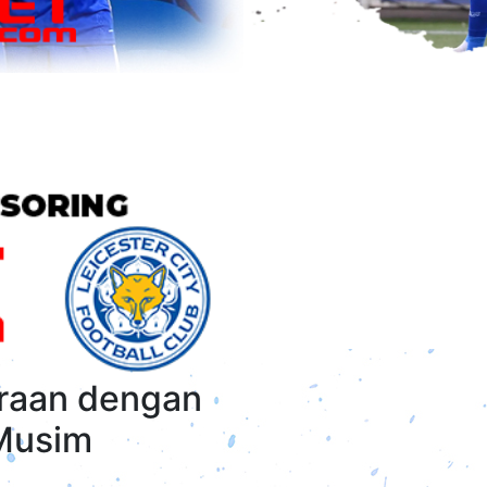
traan dengan
 Musim