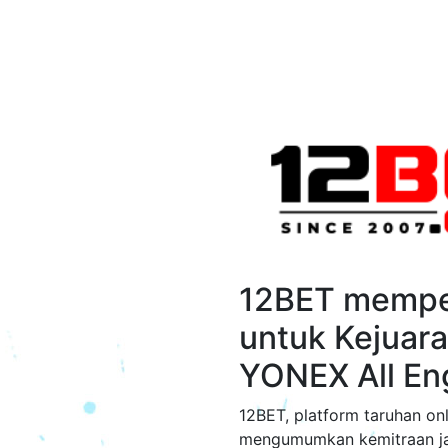
12BET mempe
untuk Kejuara
YONEX All En
12BET, platform taruhan o
mengumumkan kemitraan ja