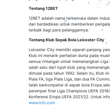
Tentang 12BET
12BET adalah nama terkemuka dalam industr
dan berdedikasi untuk memberikan pengala
terbaik bagi para pelanggannya.
Tentang Klub Sepak Bola Leicester City
Leicester City memiliki sejarah panjang yan
Klub ini menarik perhatian dunia pada mus
semua rintangan untuk memenangkan Liga P
salah satu dari tujuh klub yang memenangka
dimulai pada tahun 1992. Selain itu, Klub i
Piala FA, tiga Piala Liga, dan dua FA Commu
telah berkompetisi di sepak bola Eropa seb
perempat final Liga Champions UEFA 2016/1
Konferensi Eropa UEFA 2021/22. Untuk informa
www.lcfc.com