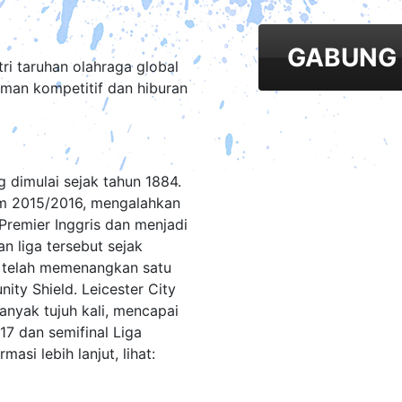
GABUNG 
i taruhan olahraga global
man kompetitif dan hiburan
g dimulai sejak tahun 1884.
im 2015/2016, mengalahkan
remier Inggris dan menjadi
n liga tersebut sejak
ni telah memenangkan satu
nity Shield. Leicester City
anyak tujuh kali, mencapai
7 dan semifinal Liga
si lebih lanjut, lihat: