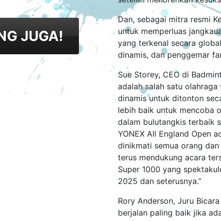
Dan, sebagai mitra resmi K
untuk memperluas jangkauan
NG JUGA!
yang terkenal secara globa
dinamis, dan penggemar fan
Sue Storey, CEO di Badmin
adalah salah satu olahraga
dinamis untuk ditonton sec
lebih baik untuk mencoba 
dalam bulutangkis terbaik 
YONEX All England Open ada
dinikmati semua orang dan
terus mendukung acara te
Super 1000 yang spektakul
2025 dan seterusnya.”
Rory Anderson, Juru Bicar
berjalan paling baik jika 