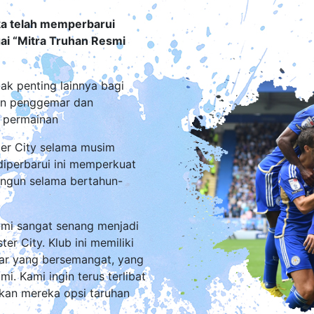
a telah memperbarui
ai “Mitra Truhan Resmi
ak penting lainnya bagi
an penggemar dan
i permainan
ter City selama musim
diperbarui ini memperkuat
angun selama bertahun-
ami sangat senang menjadi
er City. Klub ini memiliki
ar yang bersemangat, yang
i. Kami ingin terus terlibat
an mereka opsi taruhan