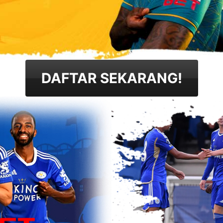
DAFTAR SEKARANG!