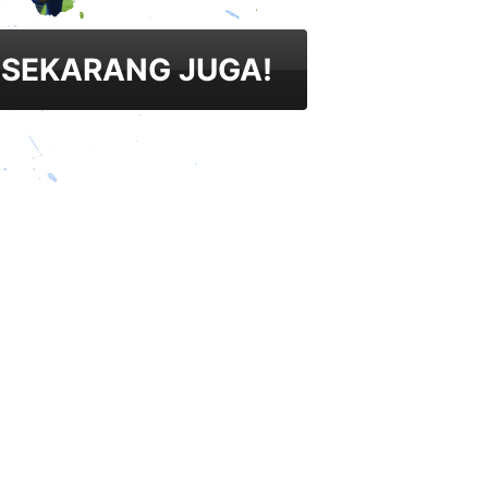
SEKARANG JUGA!