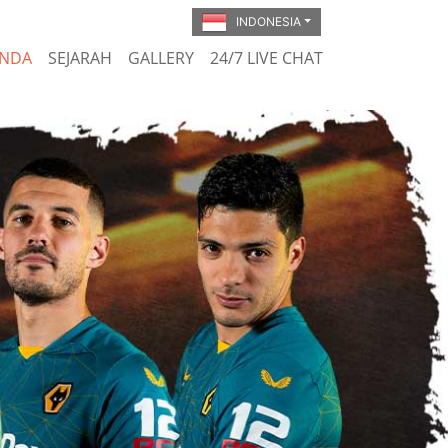
INDONESIA
ANDA
SEJARAH
GALLERY
24/7 LIVE CHAT