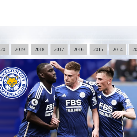
020
2019
2018
2017
2016
2015
2014
2