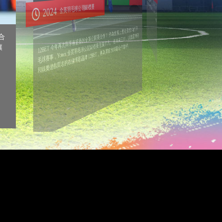
作為官方亞洲博彩合作夥伴，列斯聯和12BBET合作共贏。 這次的攜手合作將
是英格蘭足球第三級別聯賽的球隊。
方面頗負盛名」。
級聯賽中踢球。
斯諾克錦標賽。
隊錦標賽。
撲主賽，以及€110000參賽金的短牌主賽。
BWF世界巡迴賽超級1000賽的級別。
年升級到羽毛球超級聯賽的地位。
是一次令人興奮的旅程，雙方都希望在賽場內外都取得成功。 敬請期待本季的
有舉足輕重的地位。
英超聯賽中踢球。
全英羽毛球公開錦標賽
2024
勝利！
12BET 今年再次與享有盛譽的全英公開賽合作！ 作為世界上歷史最悠久的羽
和
娛
樂
遊
毛球賽事，Yonex 全英羽毛球公開錦標賽意義非凡。 在未來三年，以體育博彩
合
戲聞名的在線博彩品牌 12BET，將為其官方博彩合作夥伴。
讓