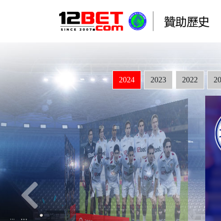
2024
2023
2022
2
伯明翰足球俱樂部
2010
12BET贊助伯明翰城市F.C. 在2010-11賽季為官方俱樂部合作夥伴。伯明翰市
F.C. 是一家專業協會足球俱樂部。該隊參加了英格蘭足球聯賽系統的第二梯隊
紐卡斯爾聯足球俱樂部
EFL錦標賽。