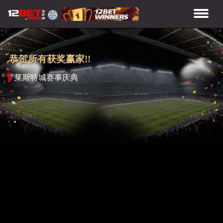
恭贺所有获奖赢家!!
莱斯特城赛事庆典