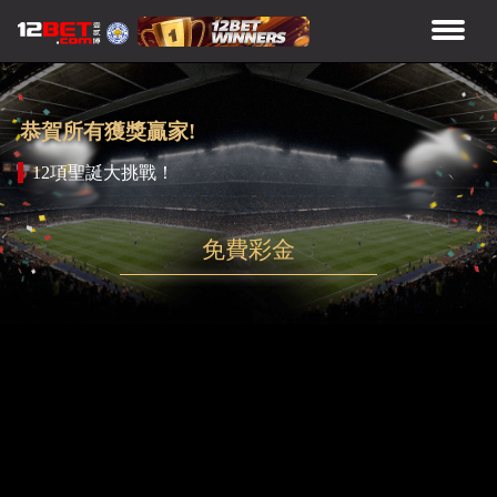
恭賀所有獲獎贏家!
12項聖誕大挑戰！
免費彩金